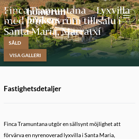
Finca Tramuntana – Lyxvilla
med fem sovrum till salu i
Santa Maria, Marratxí
SÅLD
VISA GALLERI
Fastighetsdetaljer
Finca Tramuntana utgör en sällsynt möjlighet att
förvärva en nyrenoverad lyxvilla i Santa Maria,