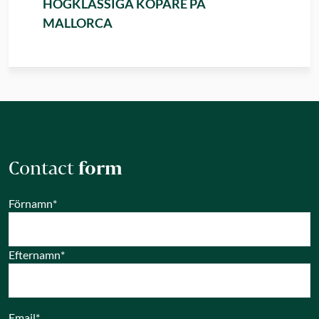
HÖGKLASSIGA KÖPARE PÅ
MALLORCA
Contact
form
Förnamn
*
Efternamn
*
Email
*