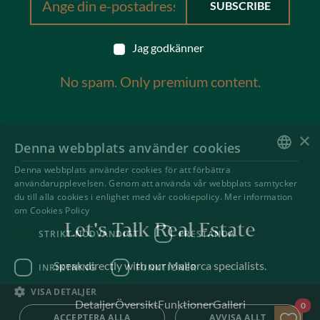
Jag godkänner
No spam. Only premium content.
×
Denna webbplats använder cookies
Denna webbplats använder cookies för att förbättra
ENGLISH
användarupplevelsen. Genom att använda vår webbplats samtycker
du till alla cookies i enlighet med vår cookiepolicy.
Mer information
SWEDISH
om Cookies Policy
Let's Talk Real Estate
STRIKT NÖDVÄNDIGT
PRESTANDA
Speak directly with our Mallorca specialists.
INRIKTNING
FUNKTIONER
VISA DETALJER
Detaljer
Översikt
Funktioner
Galleri
Spa
0
ACCEPTERA ALLA
AVVISA ALLT