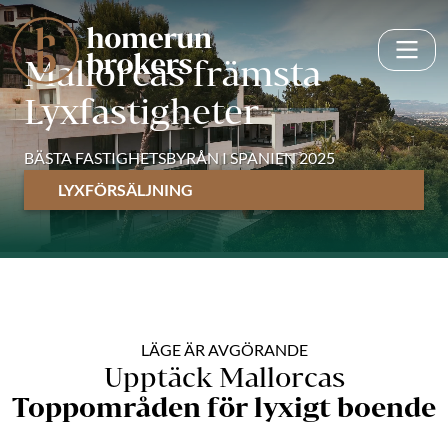
Mallorcas främsta
Lyxfastigheter
BÄSTA FASTIGHETSBYRÅN I SPANIEN 2025
LYXFÖRSÄLJNING
LÄGE ÄR AVGÖRANDE
Upptäck Mallorcas
Toppområden för lyxigt boende