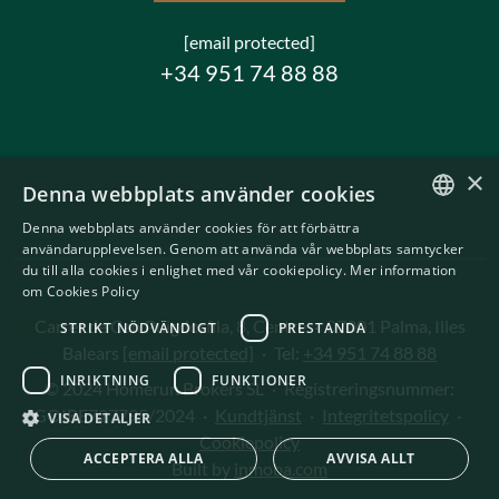
[email protected]
+34 951 74 88 88
×
Denna webbplats använder cookies
Denna webbplats använder cookies för att förbättra
ENGLISH
användarupplevelsen. Genom att använda vår webbplats samtycker
du till alla cookies i enlighet med vår cookiepolicy.
Mer information
SWEDISH
om Cookies Policy
Carrer de Can Puigdorfila, 8, Centre
·
07001 Palma, Illes
STRIKT NÖDVÄNDIGT
PRESTANDA
Balears
[email protected]
·
Tel:
+34 951 74 88 88
INRIKTNING
FUNKTIONER
© 2024 Homerun Brokers SL
·
Registreringsnummer:
GOIBE727795/2024
·
Kundtjänst
·
Integritetspolicy
·
VISA DETALJER
Cookiepolicy
ACCEPTERA ALLA
AVVISA ALLT
Built by
inmoba.com