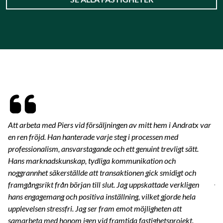
Att arbeta med Piers vid försäljningen av mitt hem i Andratx var
Nä
en ren fröjd. Han hanterade varje steg i processen med
hi
professionalism, ansvarstagande och ett genuint trevligt sätt.
al
Hans marknadskunskap, tydliga kommunikation och
en
Ma
noggrannhet säkerställde att transaktionen gick smidigt och
ja
framgångsrikt från början till slut. Jag uppskattade verkligen
at
hans engagemang och positiva inställning, vilket gjorde hela
upplevelsen stressfri. Jag ser fram emot möjligheten att
P
en
samarbeta med honom igen vid framtida fastighetsprojekt.