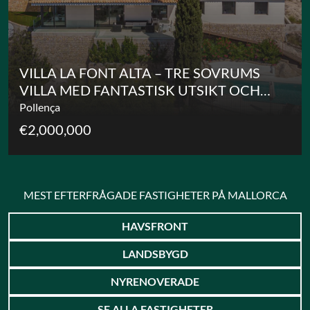
VILLA LA FONT ALTA – TRE SOVRUMS
VILLA MED FANTASTISK UTSIKT OCH
EFTERTRAKTAD ETV-LICENS FÖR
Pollença
SEMESTERUTHYRNING
€2,000,000
MEST EFTERFRÅGADE FASTIGHETER PÅ MALLORCA
HAVSFRONT
LANDSBYGD
NYRENOVERADE
SE ALLA FASTIGHETER