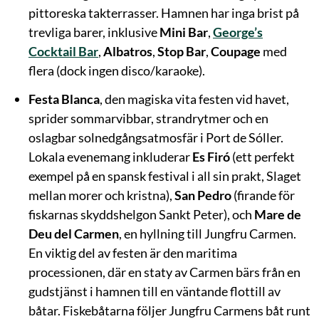
pittoreska takterrasser. Hamnen har inga brist på
trevliga barer, inklusive
Mini Bar
,
George’s
Cocktail Bar
,
Albatros
,
Stop Bar
,
Coupage
med
flera (dock ingen disco/karaoke).
Festa Blanca
, den magiska vita festen vid havet,
sprider sommarvibbar, strandrytmer och en
oslagbar solnedgångsatmosfär i Port de Sóller.
Lokala evenemang inkluderar
Es Firó
(ett perfekt
exempel på en spansk festival i all sin prakt, Slaget
mellan morer och kristna),
San Pedro
(firande för
fiskarnas skyddshelgon Sankt Peter), och
Mare de
Deu del Carmen
, en hyllning till Jungfru Carmen.
En viktig del av festen är den maritima
processionen, där en staty av Carmen bärs från en
gudstjänst i hamnen till en väntande flottill av
båtar. Fiskebåtarna följer Jungfru Carmens båt runt