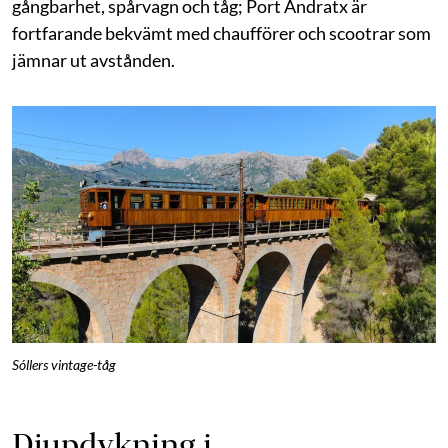
gångbarhet, spårvagn och tåg; Port Andratx är
fortfarande bekvämt med chaufförer och scootrar som
jämnar ut avstånden.
Sóllers vintage-tåg
Djupdykning i