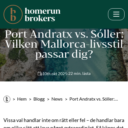
Port Andratx vs. Sóller:
Vilken Mallorca-livsstil
passar dig?
·
22 min. lästa
10th okt 2025
Hem
Blogg
News
Port Andratx vs. Sóller:…
Vissa val handlar inte om rätt eller fel – de handlar bara
om olika sätt att leva något extraordinärt. Så känns det