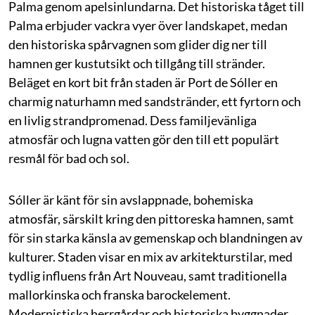
Palma genom apelsinlundarna. Det historiska tåget till
Palma erbjuder vackra vyer över landskapet, medan
den historiska spårvagnen som glider dig ner till
hamnen ger kustutsikt och tillgång till stränder.
Beläget en kort bit från staden är Port de Sóller en
charmig naturhamn med sandstränder, ett fyrtorn och
en livlig strandpromenad. Dess familjevänliga
atmosfär och lugna vatten gör den till ett populärt
resmål för bad och sol.
Sóller är känt för sin avslappnade, bohemiska
atmosfär, särskilt kring den pittoreska hamnen, samt
för sin starka känsla av gemenskap och blandningen av
kulturer. Staden visar en mix av arkitekturstilar, med
tydlig influens från Art Nouveau, samt traditionella
mallorkinska och franska barockelement.
Modernistiska herrgårdar och historiska byggnader