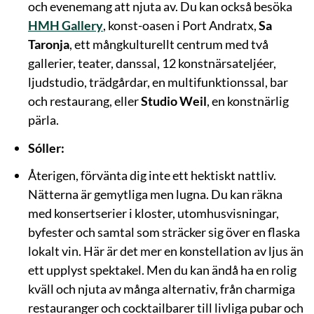
och evenemang att njuta av. Du kan också besöka
HMH Gallery
, konst-oasen i Port Andratx,
Sa
Taronja
, ett mångkulturellt centrum med två
gallerier, teater, danssal, 12 konstnärsateljéer,
ljudstudio, trädgårdar, en multifunktionssal, bar
och restaurang, eller
Studio Weil
, en konstnärlig
pärla.
Sóller:
Återigen, förvänta dig inte ett hektiskt nattliv.
Nätterna är gemytliga men lugna. Du kan räkna
med konsertserier i kloster, utomhusvisningar,
byfester och samtal som sträcker sig över en flaska
lokalt vin. Här är det mer en konstellation av ljus än
ett upplyst spektakel. Men du kan ändå ha en rolig
kväll och njuta av många alternativ, från charmiga
restauranger och cocktailbarer till livliga pubar och