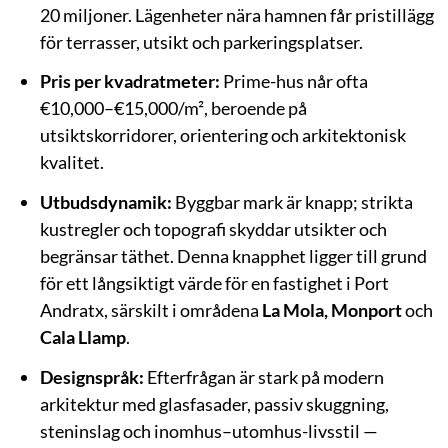
20 miljoner. Lägenheter nära hamnen får pristillägg
för terrasser, utsikt och parkeringsplatser.
Pris per kvadratmeter:
Prime-hus når ofta
€10,000–€15,000/m², beroende på
utsiktskorridorer, orientering och arkitektonisk
kvalitet.
Utbudsdynamik:
Byggbar mark är knapp; strikta
kustregler och topografi skyddar utsikter och
begränsar täthet. Denna knapphet ligger till grund
för ett långsiktigt värde för en fastighet i Port
Andratx, särskilt i områdena
La Mola, Monport
och
Cala Llamp
.
Designspråk:
Efterfrågan är stark på modern
arkitektur med glasfasader, passiv skuggning,
steninslag och inomhus–utomhus-livsstil —