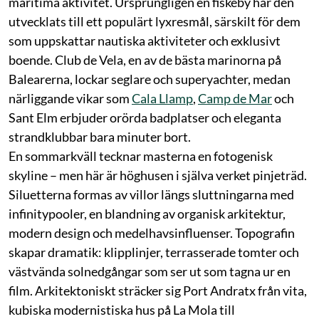
maritima aktivitet. Ursprungligen en fiskeby har den
utvecklats till ett populärt lyxresmål, särskilt för dem
som uppskattar nautiska aktiviteter och exklusivt
boende. Club de Vela, en av de bästa marinorna på
Balearerna, lockar seglare och superyachter, medan
närliggande vikar som
Cala Llamp
,
Camp de Mar
och
Sant Elm erbjuder orörda badplatser och eleganta
strandklubbar bara minuter bort.
En sommarkväll tecknar masterna en fotogenisk
skyline – men här är höghusen i själva verket pinjeträd.
Siluetterna formas av villor längs sluttningarna med
infinitypooler, en blandning av organisk arkitektur,
modern design och medelhavsinfluenser. Topografin
skapar dramatik: klipplinjer, terrasserade tomter och
västvända solnedgångar som ser ut som tagna ur en
film. Arkitektoniskt sträcker sig Port Andratx från vita,
kubiska modernistiska hus på La Mola till