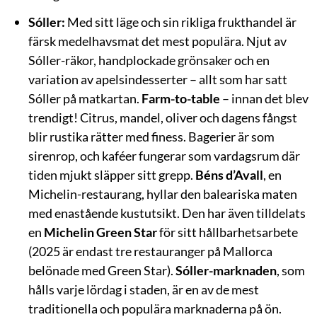
Sóller:
Med sitt läge och sin rikliga frukthandel är
färsk medelhavsmat det mest populära. Njut av
Sóller-räkor, handplockade grönsaker och en
variation av apelsindesserter – allt som har satt
Sóller på matkartan.
Farm-to-table
– innan det blev
trendigt! Citrus, mandel, oliver och dagens fångst
blir rustika rätter med finess. Bagerier är som
sirenrop, och kaféer fungerar som vardagsrum där
tiden mjukt släpper sitt grepp.
Béns d’Avall
, en
Michelin-restaurang, hyllar den baleariska maten
med enastående kustutsikt. Den har även tilldelats
en
Michelin Green Star
för sitt hållbarhetsarbete
(2025 är endast tre restauranger på Mallorca
belönade med Green Star).
Sóller-marknaden
, som
hålls varje lördag i staden, är en av de mest
traditionella och populära marknaderna på ön.