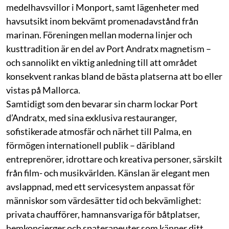
medelhavsvillor i Monport, samt lägenheter med
havsutsikt inom bekvämt promenadavstånd från
marinan. Föreningen mellan moderna linjer och
kusttradition är en del av Port Andratx magnetism –
och sannolikt en viktig anledning till att området
konsekvent rankas bland de bästa platserna att bo eller
vistas på Mallorca.
Samtidigt som den bevarar sin charm lockar Port
d’Andratx, med sina exklusiva restauranger,
sofistikerade atmosfär och närhet till Palma, en
förmögen internationell publik – däribland
entreprenörer, idrottare och kreativa personer, särskilt
från film- och musikvärlden. Känslan är elegant men
avslappnad, med ett servicesystem anpassat för
människor som värdesätter tid och bekvämlighet:
privata chaufförer, hamnansvariga för båtplatser,
hemkoncierger och spaterapeuter som känner ditt