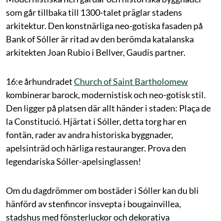
som går tillbaka till 1300-talet präglar stadens
arkitektur. Den konstnärliga neo-gotiska fasaden på
Bank of Sóller är ritad av den berömda katalanska
arkitekten Joan Rubio i Bellver, Gaudís partner.
16:e århundradet
Church of Saint Bartholomew
kombinerar barock, modernistisk och neo-gotisk stil.
Den ligger på platsen där allt händer i staden: Plaça de
la Constitució. Hjärtat i Sóller, detta torg har en
fontän, rader av andra historiska byggnader,
apelsinträd och härliga restauranger. Prova den
legendariska Sóller-apelsinglassen!
Om du dagdrömmer om bostäder i Sóller kan du bli
hänförd av stenfincor insvepta i bougainvillea,
stadshus med fönsterluckor och dekorativa