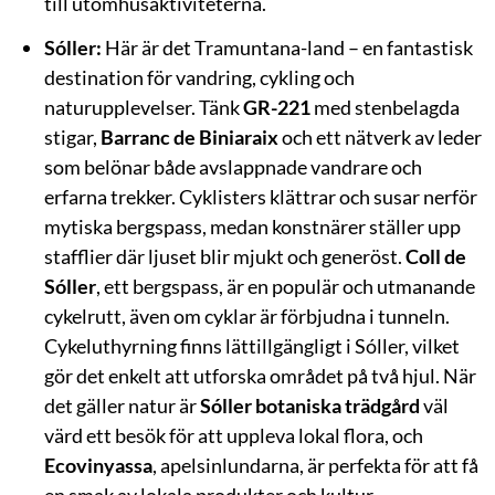
till utomhusaktiviteterna.
Sóller:
Här är det Tramuntana-land – en fantastisk
destination för vandring, cykling och
naturupplevelser. Tänk
GR-221
med stenbelagda
stigar,
Barranc de Biniaraix
och ett nätverk av leder
som belönar både avslappnade vandrare och
erfarna trekker. Cyklisters klättrar och susar nerför
mytiska bergspass, medan konstnärer ställer upp
stafflier där ljuset blir mjukt och generöst.
Coll de
Sóller
, ett bergspass, är en populär och utmanande
cykelrutt, även om cyklar är förbjudna i tunneln.
Cykeluthyrning finns lättillgängligt i Sóller, vilket
gör det enkelt att utforska området på två hjul. När
det gäller natur är
Sóller botaniska trädgård
väl
värd ett besök för att uppleva lokal flora, och
Ecovinyassa
, apelsinlundarna, är perfekta för att få
en smak av lokala produkter och kultur.