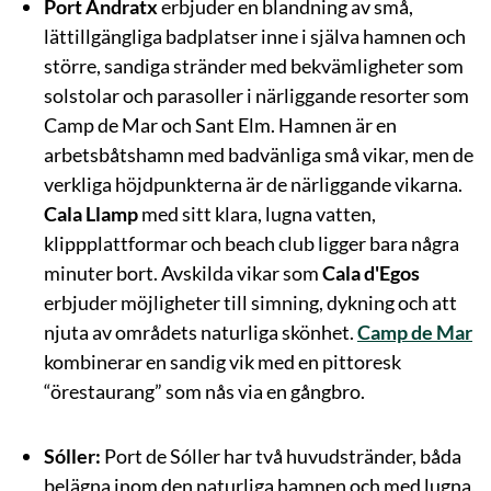
Port Andratx
erbjuder en blandning av små,
lättillgängliga badplatser inne i själva hamnen och
större, sandiga stränder med bekvämligheter som
solstolar och parasoller i närliggande resorter som
Camp de Mar och Sant Elm. Hamnen är en
arbetsbåtshamn med badvänliga små vikar, men de
verkliga höjdpunkterna är de närliggande vikarna.
Cala Llamp
med sitt klara, lugna vatten,
klippplattformar och beach club ligger bara några
minuter bort. Avskilda vikar som
Cala d'Egos
erbjuder möjligheter till simning, dykning och att
njuta av områdets naturliga skönhet.
Camp de Mar
kombinerar en sandig vik med en pittoresk
“örestaurang” som nås via en gångbro.
Sóller:
Port de Sóller har två huvudstränder, båda
belägna inom den naturliga hamnen och med lugna,