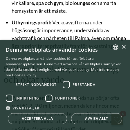
vinkällare, spa och gym, biolounges och smarta
hemsystem är ett måste.
Uthyrningsprofil:
Veckoavgifterna under
högsäsong är imponerande, understödda av
yachttrafik och närheten till Palma, även om många
×
ägare prioriterar privatliv framför avkastning.
Denna webbplats använder cookies
Denna webbplats använder cookies för att förbättra
ENGLISH
användarupplevelsen. Genom att använda vår webbplats samtycker
Sóller: Karaktär, renovering
du till alla cookies i enlighet med vår cookiepolicy.
Mer information
SWEDISH
om Cookies Policy
och ökat värde
STRIKT NÖDVÄNDIGT
PRESTANDA
Typiska priser:
Renoverade stadshus börjar ofta
INRIKTNING
FUNKTIONER
runt €1,2–2,0 miljoner, medan dalens fincor med
VISA DETALJER
mark, utsikt och gästcasitas kan nå över €3–5
Spa
0
ACCEPTERA ALLA
AVVISA ALLT
miljoner. Strandnära lägenheter och duplexar i Port
de Sóller får ett pristillägg för det