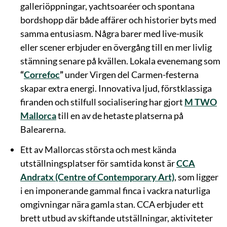
galleriöppningar, yachtsoaréer och spontana
bordshopp där både affärer och historier byts med
samma entusiasm. Några barer med live-musik
eller scener erbjuder en övergång till en mer livlig
stämning senare på kvällen. Lokala evenemang som
“
Correfoc
”
under Virgen del Carmen-festerna
skapar extra energi. Innovativa ljud, förstklassiga
firanden och stilfull socialisering har gjort
M TWO
Mallorca
till en av de hetaste platserna på
Balearerna.
Ett av Mallorcas största och mest kända
utställningsplatser för samtida konst är
CCA
Andratx (Centre of Contemporary Art)
, som ligger
i en imponerande gammal finca i vackra naturliga
omgivningar nära gamla stan. CCA erbjuder ett
brett utbud av skiftande utställningar, aktiviteter