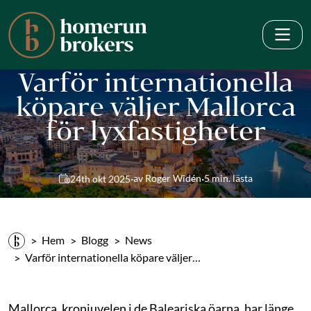
Varför internationella
köpare väljer Mallorca
för lyxfastigheter
·
·
av Roger Widén
5 min. lästa
24th okt 2025
Hem
Blogg
News
Varför internationella köpare väljer…
Mallorca, kronjuvelen i de Baleariska öarna, har länge