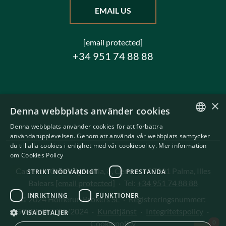
EMAIL US
[email protected]
+34 951 74 88 88
×
Denna webbplats använder cookies
Denna webbplats använder cookies för att förbättra
ENGLISH
användarupplevelsen. Genom att använda vår webbplats samtycker
du till alla cookies i enlighet med vår cookiepolicy.
Mer information
SWEDISH
om Cookies Policy
Carrer de Can Puigdorfila, 8, Centre
·
07001 Palma, Illes
STRIKT NÖDVÄNDIGT
PRESTANDA
Balears
[email protected]
·
Tel:
+34 951 74 88 88
INRIKTNING
FUNKTIONER
© 2024 Homerun Brokers SL
·
Registreringsnummer:
GOIBE727795/2024
·
Kundtjänst
·
Integritetspolicy
·
VISA DETALJER
Spa
Cookiepolicy
0