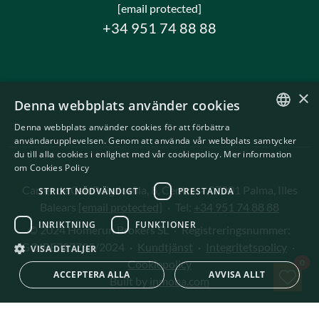
[email protected]
+34 951 74 88 88
×
Denna webbplats använder cookies
Denna webbplats använder cookies för att förbättra
ENGLISH
användarupplevelsen. Genom att använda vår webbplats samtycker
du till alla cookies i enlighet med vår cookiepolicy.
Mer information
SWEDISH
om Cookies Policy
Carrer de Can Puigdorfila, 8, Centre
·
07001 Palma, Illes
STRIKT NÖDVÄNDIGT
PRESTANDA
Balears
[email protected]
·
Tel:
+34 951 74 88 88
INRIKTNING
FUNKTIONER
© 2024 Homerun Brokers SL
·
Registreringsnummer:
GOIBE727795/2024
·
Kundtjänst
·
Integritetspolicy
·
VISA DETALJER
Spa
0
Cookiepolicy
ACCEPTERA ALLA
AVVISA ALLT
Built by
inmoba.com