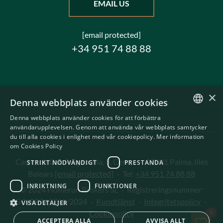
EMAIL US
[email protected]
+34 951 74 88 88
×
Denna webbplats använder cookies
Denna webbplats använder cookies för att förbättra
ENGLISH
användarupplevelsen. Genom att använda vår webbplats samtycker
du till alla cookies i enlighet med vår cookiepolicy.
Mer information
SWEDISH
om Cookies Policy
Carrer de Can Puigdorfila, 8, Centre
·
07001 Palma, Illes
STRIKT NÖDVÄNDIGT
PRESTANDA
Balears
[email protected]
·
Tel:
+34 951 74 88 88
INRIKTNING
FUNKTIONER
© 2024 Homerun Brokers SL
·
Registreringsnummer:
GOIBE727795/2024
·
Kundtjänst
·
Integritetspolicy
·
VISA DETALJER
Spa
0
Cookiepolicy
ACCEPTERA ALLA
AVVISA ALLT