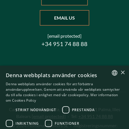
EMAIL US
[email protected]
+34 951 74 88 88
×
Denna webbplats använder cookies
Denna webbplats använder cookies för att förbättra
ENGLISH
användarupplevelsen. Genom att använda vår webbplats samtycker
du till alla cookies i enlighet med vår cookiepolicy.
Mer information
SWEDISH
om Cookies Policy
Carrer de Can Puigdorfila, 8, Centre
·
07001 Palma, Illes
STRIKT NÖDVÄNDIGT
PRESTANDA
Balears
[email protected]
·
Tel:
+34 951 74 88 88
INRIKTNING
FUNKTIONER
© 2024 Homerun Brokers SL
·
Registreringsnummer: