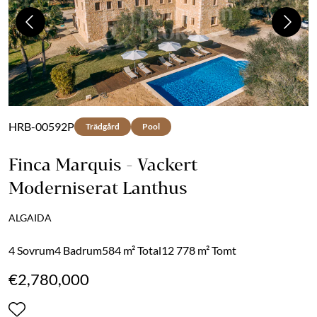
Previous
Next
HRB-00592P
Trädgård
Pool
Finca Marquis - Vackert
Moderniserat Lanthus
ALGAIDA
4 Sovrum
4 Badrum
584 m² Total
12 778 m² Tomt
€2,780,000