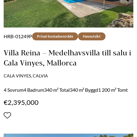
HRB-01249P
Privat bostadsområde
Havsutsikt
Villa Reina – Medelhavsvilla till salu i
Cala Vinyes, Mallorca
CALA VINYES, CALVIA
4 Sovrum
4 Badrum
340 m² Total
340 m² Byggd
1 200 m² Tomt
€2,395,000