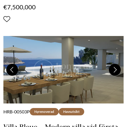
€7,500,000
Previous
Next
HRB-00503P
Nyrenoverad
Havsutsikt
Villa Bleue – Modern villa vid första