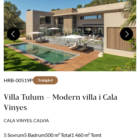
Previous
Next
HRB-00519P
Trädgård
Villa Tulum – Modern villa i Cala
Vinyes
CALA VINYES, CALVIA
5 Sovrum
5 Badrum
500 m² Total
1 460 m² Tomt