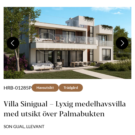
Previous
Next
HRB-01285P
Havsutsikt
Trädgård
Villa Sinigual – Lyxig medelhavsvilla
med utsikt över Palmabukten
SON GUAL, LLEVANT