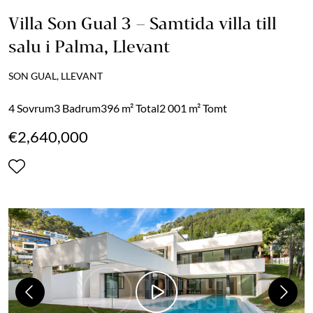
Villa Son Gual 3 – Samtida villa till
salu i Palma, Llevant
SON GUAL, LLEVANT
4 Sovrum
3 Badrum
396 m² Total
2 001 m² Tomt
€2,640,000
Previous
Next