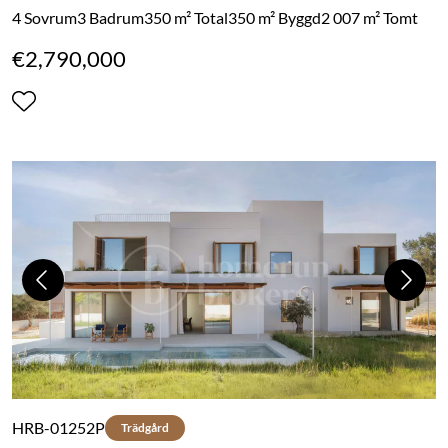
4 Sovrum
3 Badrum
350 m² Total
350 m² Byggd
2 007 m² Tomt
€2,790,000
Previous
Next
HRB-01252P
Trädgård