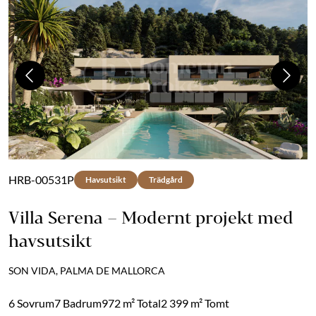
Previous
Next
HRB-00531P
Havsutsikt
Trädgård
Villa Serena – Modernt projekt med
havsutsikt
SON VIDA, PALMA DE MALLORCA
6 Sovrum
7 Badrum
972 m² Total
2 399 m² Tomt