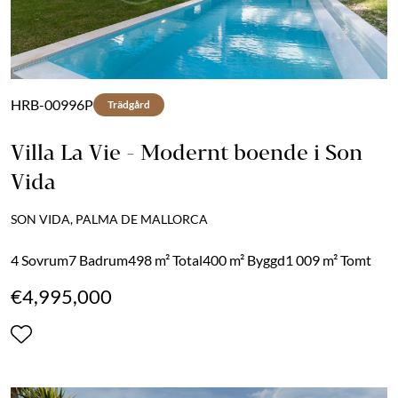
HRB-00996P
Trädgård
Villa La Vie - Modernt boende i Son
Vida
SON VIDA, PALMA DE MALLORCA
4 Sovrum
7 Badrum
498 m² Total
400 m² Byggd
1 009 m² Tomt
€4,995,000