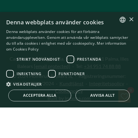
×
Denna webbplats använder cookies
Denna webbplats använder cookies för att förbättra
ENGLISH
användarupplevelsen. Genom att använda vår webbplats samtycker
du till alla cookies i enlighet med vår cookiepolicy.
Mer information
SWEDISH
om Cookies Policy
Carrer de Can Puigdorfila, 8, Centre
·
07001 Palma, Illes
STRIKT NÖDVÄNDIGT
PRESTANDA
Balears
[email protected]
·
Tel:
+34 951 74 88 88
INRIKTNING
FUNKTIONER
© 2024 Homerun Brokers SL
·
Registreringsnummer:
GOIBE727795/2024
·
Kundtjänst
·
Integritetspolicy
·
VISA DETALJER
Spa
0
Cookiepolicy
ACCEPTERA ALLA
AVVISA ALLT
Built by
inmoba.com