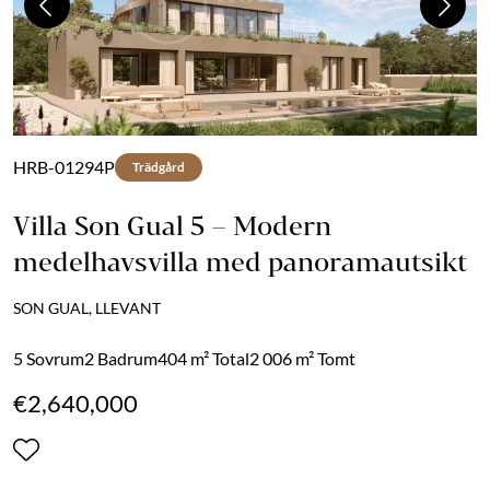
Previous
Next
HRB-01294P
Trädgård
Villa Son Gual 5 – Modern
medelhavsvilla med panoramautsikt
SON GUAL, LLEVANT
5 Sovrum
2 Badrum
404 m² Total
2 006 m² Tomt
€2,640,000