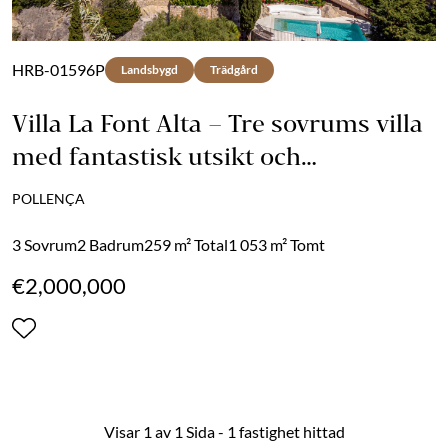
HRB-01596P
Landsbygd
Trädgård
Villa La Font Alta – Tre sovrums villa
med fantastisk utsikt och
eftertraktad ETV-licens för
POLLENÇA
semesteruthyrning
3 Sovrum
2 Badrum
259 m² Total
1 053 m² Tomt
€2,000,000
Visar 1 av 1 Sida - 1 fastighet hittad