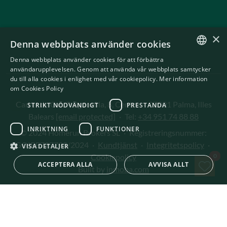
×
Denna webbplats använder cookies
Denna webbplats använder cookies för att förbättra
ENGLISH
användarupplevelsen. Genom att använda vår webbplats samtycker
du till alla cookies i enlighet med vår cookiepolicy.
Mer information
SWEDISH
om Cookies Policy
Carrer de Can Puigdorfila, 8, Centre
·
07001 Palma, Illes
STRIKT NÖDVÄNDIGT
PRESTANDA
Balears
[email protected]
·
Tel:
+34 951 74 88 88
INRIKTNING
FUNKTIONER
© 2024 Homerun Brokers SL
·
Registreringsnummer:
GOIBE727795/2024
·
Kundtjänst
·
Integritetspolicy
·
VISA DETALJER
Spa
Cookiepolicy
0
ACCEPTERA ALLA
AVVISA ALLT
Built by
inmoba.com