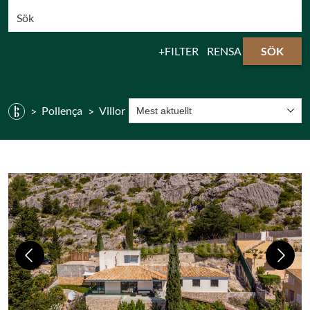
FILTER
RENSA
SÖK
Pollença
Villor
Mest aktuellt
Previous
Next