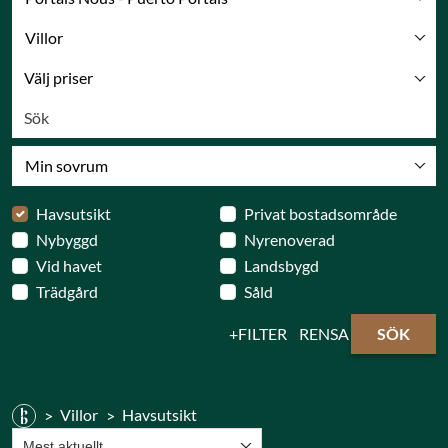
Villor
Välj priser
Min sovrum
Havsutsikt
Privat bostadsområde
Nybyggd
Nyrenoverad
Vid havet
Landsbygd
Trädgård
Såld
FILTER
RENSA
SÖK
Villor
Havsutsikt
Mest aktuellt