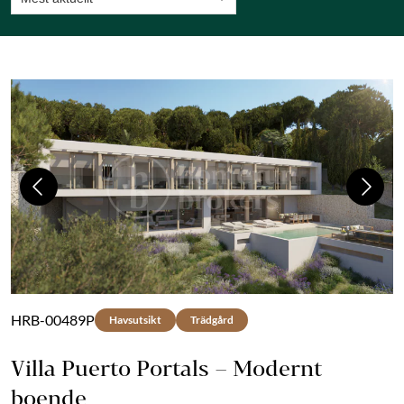
Previous
Next
HRB-00489P
Havsutsikt
Trädgård
Villa Puerto Portals – Modernt
boende