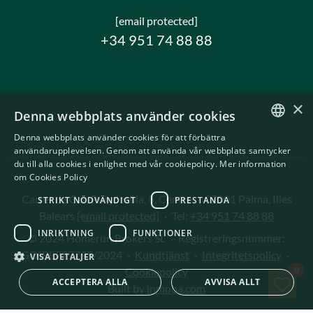
[email protected]
+34 951 74 88 88
×
Denna webbplats använder cookies
Denna webbplats använder cookies för att förbättra
ENGLISH
användarupplevelsen. Genom att använda vår webbplats samtycker
du till alla cookies i enlighet med vår cookiepolicy.
Mer information
SWEDISH
om Cookies Policy
Carrer de Can Puigdorfila, 8, Centre
·
07001 Palma, Illes
STRIKT NÖDVÄNDIGT
PRESTANDA
Balears
[email protected]
·
Tel:
+34 951 74 88 88
INRIKTNING
FUNKTIONER
© 2024 Homerun Brokers SL
·
Registreringsnummer:
GOIBE727795/2024
·
Kundtjänst
·
Integritetspolicy
·
VISA DETALJER
Spa
Cookiepolicy
0
ACCEPTERA ALLA
AVVISA ALLT
Built by
inmoba.com