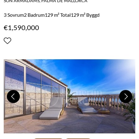
SON ARMADAMS, PALMA DE MALLORCA
3 Sovrum
2 Badrum
129 m² Total
129 m² Byggd
€1,590,000
Previous
Next