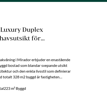
 Luxury Duplex
avsutsikt för
la Major
takvåning i Mirador erbjuder en enastående
byggd bostad som blandar svepande utsikt
tektur och den enkla livsstil som definierar
d totalt 328 m2 byggd är fastigheten
r ett raffinerat hem som balanserar
ade rytmen av kustlivet. Placerad till salu i
tal
223 m² Byggd
miska bostads enklaver, takvåningen fångar
.