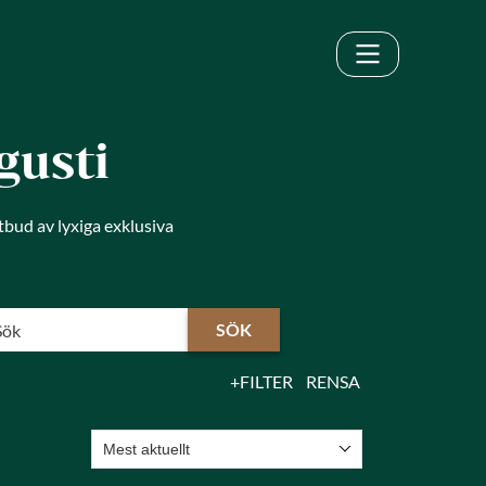
gusti
tbud av lyxiga exklusiva
SÖK
FILTER
RENSA
Mest aktuellt