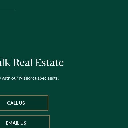
alk Real Estate
 with our Mallorca specialists.
CALL US
EMAIL US