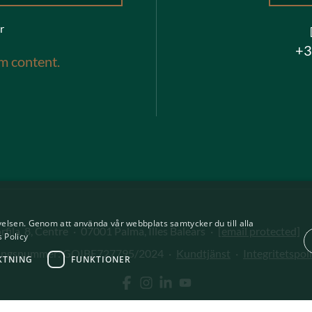
r
+3
m content.
elsen. Genom att använda vår webbplats samtycker du till alla
fila, 8, Centre
·
07001 Palma, Illes Balears
·
[email protected]
·
 Policy
ringsnummer: GOIBE727795/2024
·
Kundtjänst
·
Integritetspol
KTNING
FUNKTIONER