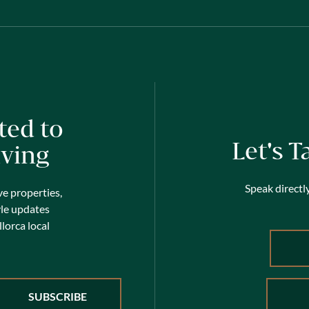
ted to
Let's T
iving
Speak directly
ve properties,
yle updates
lorca local