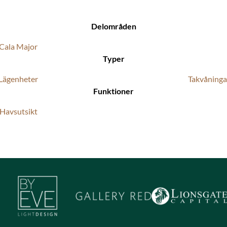
Delområden
Cala Major
Typer
Lägenheter
Takvåninga
Funktioner
Havsutsikt