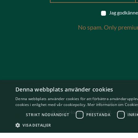
Jag godkänne
No spam. Only premiu
Denna webbplats använder cookies
Denna webbplats använder cookies för att förbättra användarupplev
Carrer de Can Puigdor
cookies i enlighet med vår cookiepolicy.
Mer information om Cookies
© 2024 Homerun Brokers SL
·
Registre
STRIKT NÖDVÄNDIGT
PRESTANDA
INRI
VISA DETALJER