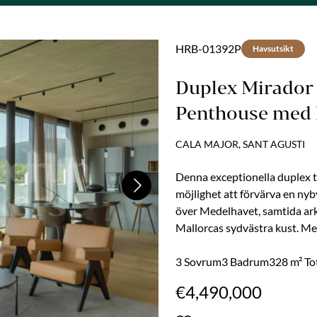
HRB-01392P
Havsutsikt
Duplex Mirador
Penthouse med h
försäljning i Ca
CALA MAJOR, SANT AGUSTI
Denna exceptionella duplex 
Next
möjlighet att förvärva en ny
över Medelhavet, samtida arki
Mallorcas sydvästra kust. Me
utformad för köpare som söke
sofistikering med den avslappn
3 Sovrum
3 Badrum
328 m² To
en av Cala Majors mest dyna
€4,490,000
kärnan i modern ö liv.Beläget..