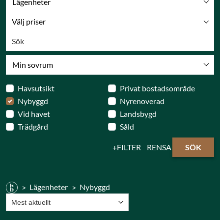
Lägenheter
Välj priser
Min sovrum
Havsutsikt
Privat bostadsområde
Nybyggd
Nyrenoverad
Vid havet
Landsbygd
Trädgård
Såld
FILTER
RENSA
SÖK
Lägenheter
Nybyggd
Mest aktuellt