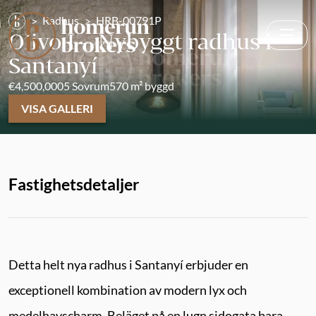
Radhus
HRB-00791P
Olivo I – Nybyggt radhus i
Santanyí
€4,500,000
5 Sovrum
570 m² byggd
VISA GALLERI
Fastighetsdetaljer
Detta helt nya radhus i Santanyí erbjuder en
exceptionell kombination av modern lyx och
medelhavscharm. Beläget på en lugn sidogata bara