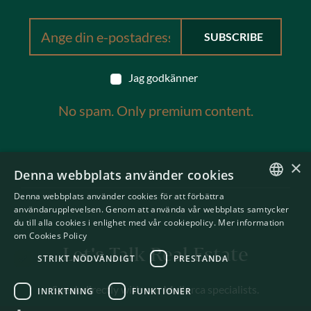
Jag godkänner
No spam. Only premium content.
×
Denna webbplats använder cookies
Denna webbplats använder cookies för att förbättra
ENGLISH
användarupplevelsen. Genom att använda vår webbplats samtycker
du till alla cookies i enlighet med vår cookiepolicy.
Mer information
SWEDISH
om Cookies Policy
Let's Talk Real Estate
STRIKT NÖDVÄNDIGT
PRESTANDA
Speak directly with our Mallorca specialists.
INRIKTNING
FUNKTIONER