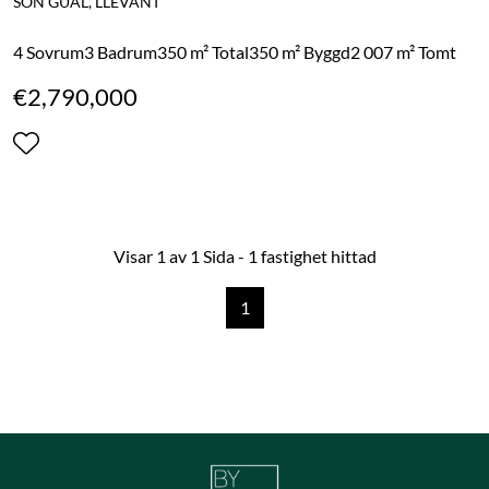
SON GUAL, LLEVANT
4 Sovrum
3 Badrum
350 m² Total
350 m² Byggd
2 007 m² Tomt
€2,790,000
Visar 1 av 1 Sida - 1 fastighet hittad
1