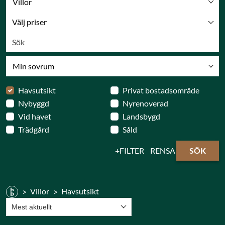
Villor
Välj priser
Min sovrum
Havsutsikt
Privat bostadsområde
Nybyggd
Nyrenoverad
Vid havet
Landsbygd
Trädgård
Såld
FILTER
RENSA
SÖK
Villor
Havsutsikt
Mest aktuellt