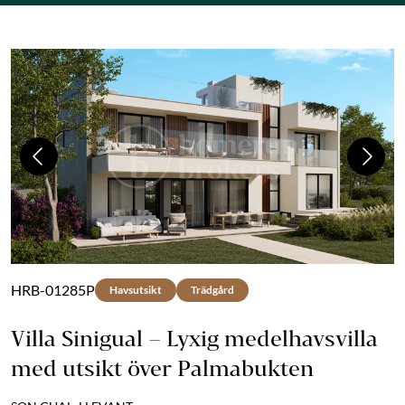
Previous
Next
HRB-01285P
Havsutsikt
Trädgård
Villa Sinigual – Lyxig medelhavsvilla
med utsikt över Palmabukten