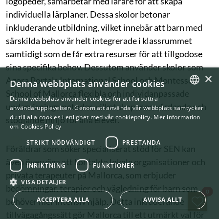
logopeder, samarbetar med lärare för att skapa
individuella lärplaner. Dessa skolor betonar
inkluderande utbildning, vilket innebär att barn med
särskilda behov är helt integrerade i klassrummet
samtidigt som de får extra resurser för att tillgodose
sina specifika behov. Dessutom använder skolor som
×
Agora Portals International School och Montessori
Denna webbplats använder cookies
School of Mallorca flexibla och individanpassade
Denna webbplats använder cookies för att förbättra
ENGLISH
undervisningsmetoder, vilket skapar en vårdande och
användarupplevelsen. Genom att använda vår webbplats samtycker
du till alla cookies i enlighet med vår cookiepolicy.
Mer information
stödjande miljö för alla elever.
SWEDISH
om Cookies Policy
STRIKT NÖDVÄNDIGT
PRESTANDA
Föräldrar som söker specialiserat stöd för SEN kan
även överväga att kontakta lokala organisationer och
INRIKTNING
FUNKTIONER
privata terapeuter på Mallorca, som erbjuder
VISA DETALJER
bedömningar, terapier och vägledning för barn som
Spa
0
ACCEPTERA ALLA
AVVISA ALLT
behöver mer intensiv hjälp. Detta inkluderande
tillvägagångssätt gör Mallorca till ett utmärkt val för