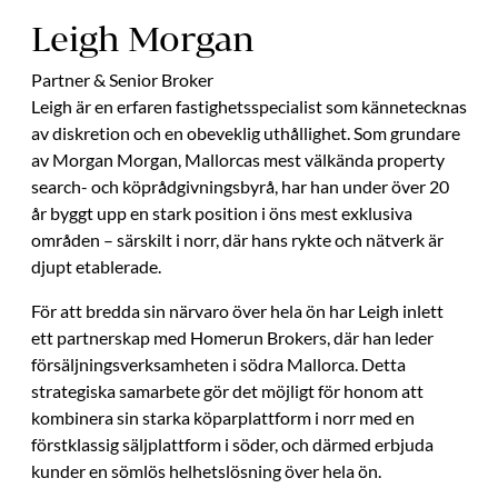
Leigh Morgan
Partner & Senior Broker
Leigh är en erfaren fastighetsspecialist som kännetecknas
av diskretion och en obeveklig uthållighet. Som grundare
av Morgan Morgan, Mallorcas mest välkända property
search- och köprådgivningsbyrå, har han under över 20
år byggt upp en stark position i öns mest exklusiva
områden – särskilt i norr, där hans rykte och nätverk är
djupt etablerade.
För att bredda sin närvaro över hela ön har Leigh inlett
ett partnerskap med Homerun Brokers, där han leder
försäljningsverksamheten i södra Mallorca. Detta
strategiska samarbete gör det möjligt för honom att
kombinera sin starka köparplattform i norr med en
förstklassig säljplattform i söder, och därmed erbjuda
kunder en sömlös helhetslösning över hela ön.