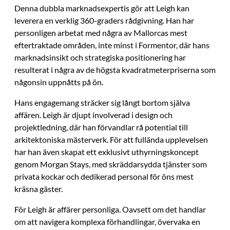
Denna dubbla marknadsexpertis gör att Leigh kan
leverera en verklig 360-graders rådgivning. Han har
personligen arbetat med några av Mallorcas mest
eftertraktade områden, inte minst i Formentor, där hans
marknadsinsikt och strategiska positionering har
resulterat i några av de högsta kvadratmeterpriserna som
någonsin uppnåtts på ön.
Hans engagemang sträcker sig långt bortom själva
affären. Leigh är djupt involverad i design och
projektledning, där han förvandlar rå potential till
arkitektoniska mästerverk. För att fullända upplevelsen
har han även skapat ett exklusivt uthyrningskoncept
genom Morgan Stays, med skräddarsydda tjänster som
privata kockar och dedikerad personal för öns mest
kräsna gäster.
För Leigh är affärer personliga. Oavsett om det handlar
om att navigera komplexa förhandlingar, övervaka en