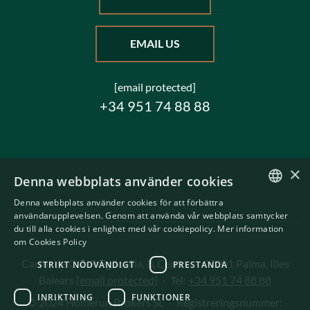
EMAIL US
[email protected]
+34 951 74 88 88
×
Denna webbplats använder cookies
Denna webbplats använder cookies för att förbättra
ENGLISH
användarupplevelsen. Genom att använda vår webbplats samtycker
du till alla cookies i enlighet med vår cookiepolicy.
Mer information
SWEDISH
om Cookies Policy
Carrer de Can Puigdorfila, 8, Centre
·
07001 Palma, Illes
STRIKT NÖDVÄNDIGT
PRESTANDA
Balears
[email protected]
·
Tel:
+34 951 74 88 88
INRIKTNING
FUNKTIONER
© 2024 Homerun Brokers SL
·
Registreringsnummer: