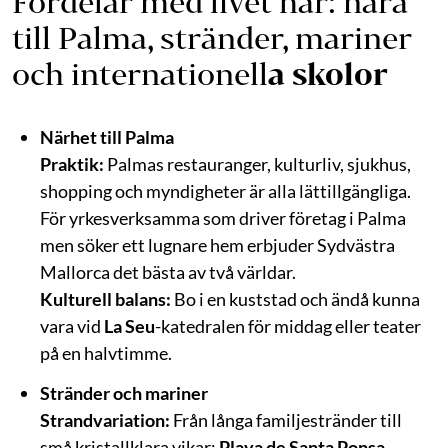
Fördelar med livet här: nära
till Palma, stränder, mariner
och internationell
a skolor
Närhet till Palma
Praktik:
Palmas restauranger, kulturliv, sjukhus,
shopping och myndigheter är alla lättillgängliga.
För yrkesverksamma som driver företag i Palma
men söker ett lugnare hem erbjuder Sydvästra
Mallorca det bästa av två världar.
Kulturell balans:
Bo i en kuststad och ändå kunna
vara vid
La Seu
-katedralen för middag eller teater
på en halvtimme.
Stränder och mariner
Strandvariation:
Från långa familjestränder till
små kristallklara vikar;
Playa de Santa Ponsa