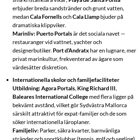
erbjuder breda sandstränder och grunt vatten,
medan
Cala Fornells
och
Cala Llamp
bjuder på
dramatiska klippviker.
Marinliv:
Puerto Portals
är det sociala navet —
restauranger vid vattnet, yachter och
designerbutiker.
Port d’Andratx
har en lugnare, mer
privat marinkultur, frekventerad av ägare som
värdesätter diskretion.
Internationella skolor och familjefaciliteter
Utbildning:
Agora Portals
,
King Richard III
,
Baleares International College
med flera ligger på
bekvämt avstånd, vilket gör Sydvästra Mallorca
särskilt attraktivt för expat-familjer och de som
söker internationella läroplaner.
Familjeliv:
Parker, säkra kvarter, barnvänliga
stränder och sportklubbar (tennis, golf och segling)