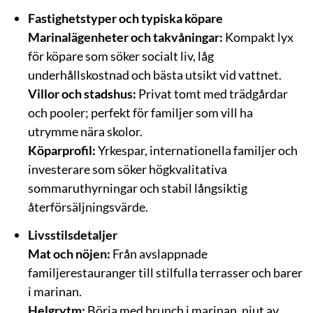
Fastighetstyper och typiska köpare
Marinalägenheter och takvåningar:
Kompakt lyx
för köpare som söker socialt liv, låg
underhållskostnad och bästa utsikt vid vattnet.
Villor och stadshus:
Privat tomt med trädgårdar
och pooler; perfekt för familjer som vill ha
utrymme nära skolor.
Köparprofil:
Yrkespar, internationella familjer och
investerare som söker högkvalitativa
sommaruthyrningar och stabil långsiktig
återförsäljningsvärde.
Livsstilsdetaljer
Mat och nöjen:
Från avslappnade
familjerestauranger till stilfulla terrasser och barer
i marinan.
Helgrytm:
Börja med brunch i marinan, njut av