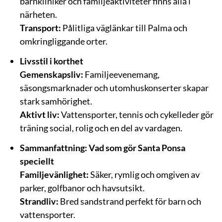
barnkliniker och familjeaktiviteter finns alla i
närheten.
Transport:
Pålitliga väglänkar till Palma och
omkringliggande orter.
Livsstil i korthet
Gemenskapsliv:
Familjeevenemang,
säsongsmarknader och utomhuskonserter skapar
stark samhörighet.
Aktivt liv:
Vattensporter, tennis och cykelleder gör
träning social, rolig och en del av vardagen.
Sammanfattning: Vad som gör Santa Ponsa
speciellt
Familjevänlighet:
Säker, rymlig och omgiven av
parker, golfbanor och havsutsikt.
Strandliv:
Bred sandstrand perfekt för barn och
vattensporter.