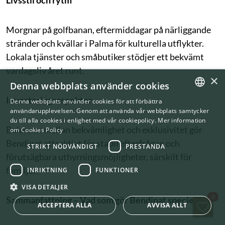
Livsstil och rytm
Morgnar på golfbanan, eftermiddagar på närliggande
stränder och kvällar i Palma för kulturella utflykter.
Lokala tjänster och småbutiker stödjer ett bekvämt
vardagsliv året runt.
×
Denna webbplats använder cookies
Investeringsaspekter
Denna webbplats använder cookies för att förbättra
ENGLISH
användarupplevelsen. Genom att använda vår webbplats samtycker
du till alla cookies i enlighet med vår cookiepolicy.
Mer information
SWEDISH
Balansen mellan bekvämlighet och exklusivitet gör
om Cookies Policy
Bendinat attraktivt för stabil efterfrågan och
STRIKT NÖDVÄNDIGT
PRESTANDA
förutsägbara uthyrningsmöjligheter, särskilt för
familjer.
INRIKTNING
FUNKTIONER
VISA DETALJER
Spa
0
Sammanfattning – Vad som gör Bendinat speciellt
ACCEPTERA ALLA
AVVISA ALLT