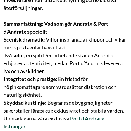
Investerare
inom ultralyxuthyrning och exklusiva
återförsäljningar.
Sammanfattning: Vad som gör Andratx & Port
d’Andratx speciellt
Scenisk dramatik:
Villor insprängda i klippor och vikar
med spektakulär havsutsikt.
Två sidor, en själ:
Den arbetande staden Andratx
erbjuder autenticitet, medan Port d’Andratx levererar
lyx och avskildhet.
Integritet och prestige:
En fristad för
höginkomsttagare som värdesätter diskretion och
naturlig skönhet.
Skyddad kustlinje:
Begränsade byggmöjligheter
säkerställer långsiktig exklusivitet och stabila värden.
Upptäck gärna våra exklusiva
Port d’Andratx-
listningar
.